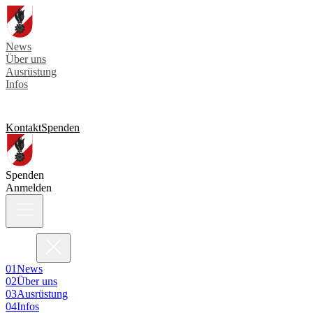
News
Über uns
Ausrüstung
Infos
Kontakt
Spenden
Spenden
Anmelden
0
1
News
0
2
Über uns
0
3
Ausrüstung
0
4
Infos