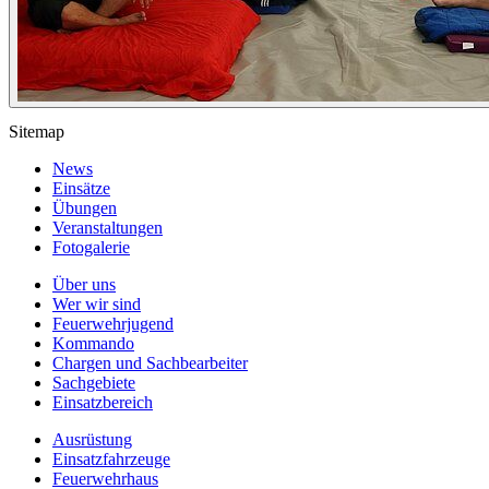
Sitemap
News
Einsätze
Übungen
Veranstaltungen
Fotogalerie
Über uns
Wer wir sind
Feuerwehrjugend
Kommando
Chargen und Sachbearbeiter
Sachgebiete
Einsatzbereich
Ausrüstung
Einsatzfahrzeuge
Feuerwehrhaus