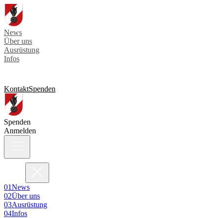
News
Über uns
Ausrüstung
Infos
Kontakt
Spenden
Spenden
Anmelden
0
1
News
0
2
Über uns
0
3
Ausrüstung
0
4
Infos