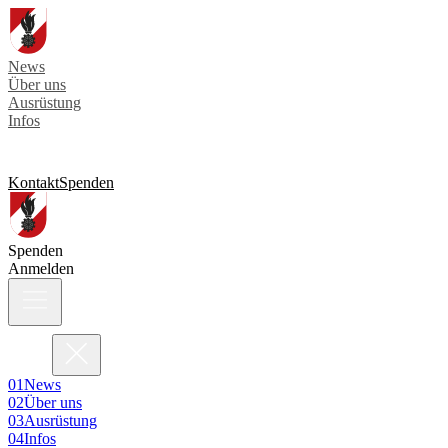
News
Über uns
Ausrüstung
Infos
Kontakt
Spenden
Spenden
Anmelden
0
1
News
0
2
Über uns
0
3
Ausrüstung
0
4
Infos