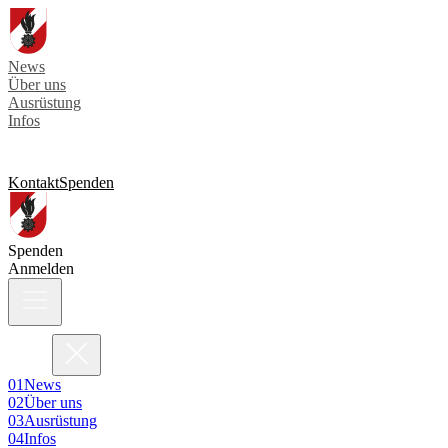
News
Über uns
Ausrüstung
Infos
Kontakt
Spenden
Spenden
Anmelden
0
1
News
0
2
Über uns
0
3
Ausrüstung
0
4
Infos